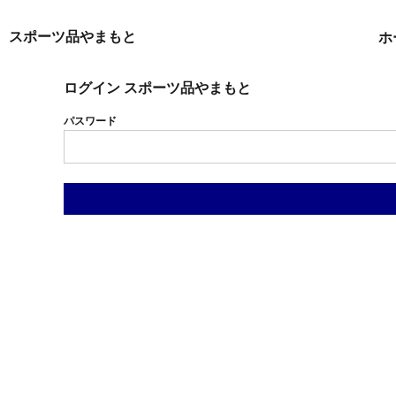
ホーム
スポーツ品やまもと
ホ
商品一覧
会社概要
ログイン スポーツ品やまもと
お問い合わせ
パスワード
特定商取引法に基づく表記
プライバシーポリシー
ログイン
新規会員登録
カート：0点